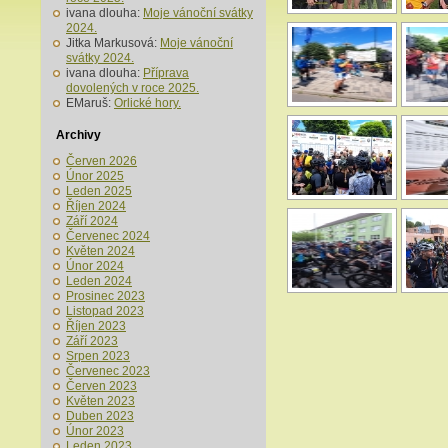
ivana dlouha
:
Moje vánoční svátky
2024.
Jitka Markusová
:
Moje vánoční
svátky 2024.
ivana dlouha
:
Příprava
dovolených v roce 2025.
EMaruš
:
Orlické hory.
Archivy
Červen 2026
Únor 2025
Leden 2025
Říjen 2024
Září 2024
Červenec 2024
Květen 2024
Únor 2024
Leden 2024
Prosinec 2023
Listopad 2023
Říjen 2023
Září 2023
Srpen 2023
Červenec 2023
Červen 2023
Květen 2023
Duben 2023
Únor 2023
Leden 2023