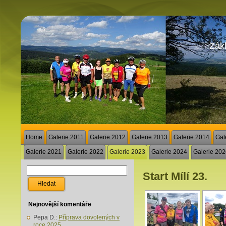
Zákl
Home
Galerie 2011
Galerie 2012
Galerie 2013
Galerie 2014
Gal
Galerie 2021
Galerie 2022
Galerie 2023
Galerie 2024
Galerie 20
Start Mílí 23.
Nejnovější komentáře
Pepa D.
:
Příprava dovolených v
roce 2025.