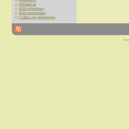
Registrace
Přihlásit se
RSS
(příspěvky)
RSS
(komentáře)
Čeština pro WordPress
Web 