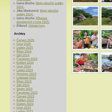
ivana dlouha
:
Moje vánoční svátky
2024.
Jitka Markusová
:
Moje vánoční
svátky 2024.
ivana dlouha
:
Příprava
dovolených v roce 2025.
EMaruš
:
Orlické hory.
Archivy
Červen 2026
Únor 2025
Leden 2025
Říjen 2024
Září 2024
Červenec 2024
Květen 2024
Únor 2024
Leden 2024
Prosinec 2023
Listopad 2023
Říjen 2023
Září 2023
Srpen 2023
Červenec 2023
Červen 2023
Květen 2023
Duben 2023
Únor 2023
Leden 2023