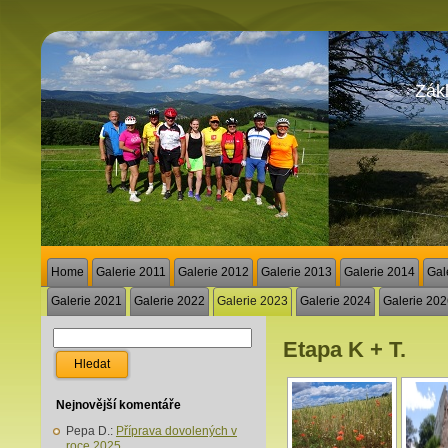
Zákl
Home
Galerie 2011
Galerie 2012
Galerie 2013
Galerie 2014
Gal
Galerie 2021
Galerie 2022
Galerie 2023
Galerie 2024
Galerie 20
Etapa K + T.
Nejnovější komentáře
Pepa D.
:
Příprava dovolených v
roce 2025.