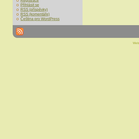
Registrace
Přihlásit se
RSS
(příspěvky)
RSS
(komentáře)
Čeština pro WordPress
Web 