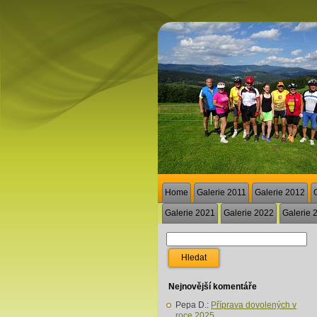
Home
Galerie 2011
Galerie 2012
Galerie 2021
Galerie 2022
Galerie 
Nejnovější komentáře
Pepa D.
:
Příprava dovolených v
roce 2025.