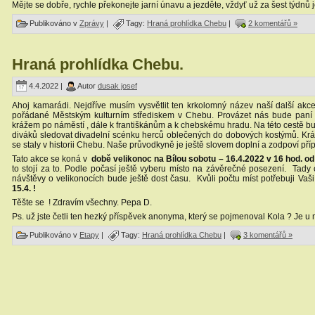
Mějte se dobře, rychle překonejte jarní únavu a jezděte, vždyť už za šest týdn
Publikováno v
Zprávy
|
Tagy:
Hraná prohlídka Chebu
|
2 komentářů »
Hraná prohlídka Chebu.
4.4.2022 |
Autor
dusak josef
Ahoj kamarádi. Nejdříve musím vysvětlit ten krkolomný název naší další akc
pořádané Městským kulturním střediskem v Chebu. Provázet nás bude paní Ji
krážem po náměstí , dále k františkánům a k chebskému hradu. Na této cestě b
diváků sledovat divadelní scénku herců oblečených do dobových kostýmů. Krátk
se staly v historii Chebu. Naše průvodkyně je ještě slovem doplní a zodpoví pří
Tato akce se koná v
době velikonoc na Bílou sobotu – 16.4.2022 v 16 hod. 
to stojí za to. Podle počasí ještě vyberu místo na závěrečné posezení. Tad
návštěvy o velikonocích bude ještě dost času. Kvůli počtu míst potřebuji Vaš
15.4. !
Těšte se ! Zdravím všechny. Pepa D.
Ps. už jste četli ten hezký příspěvek anonyma, který se pojmenoval Kola ? Je u 
Publikováno v
Etapy
|
Tagy:
Hraná prohlídka Chebu
|
3 komentářů »