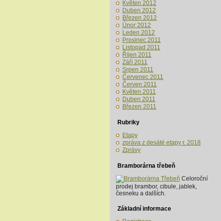
Květen 2012
Duben 2012
Březen 2012
Únor 2012
Leden 2012
Prosinec 2011
Listopad 2011
Říjen 2011
Září 2011
Srpen 2011
Červenec 2011
Červen 2011
Květen 2011
Duben 2011
Březen 2011
Rubriky
Etapy
zpráva z desáté etapy r. 2018
Zprávy
Bramborárna třebeň
Celoroční
prodej brambor, cibule, jablek,
česneku a dalších.
Základní informace