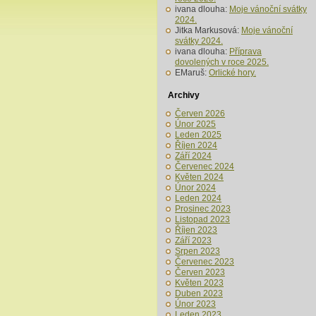
ivana dlouha
:
Moje vánoční svátky
2024.
Jitka Markusová
:
Moje vánoční
svátky 2024.
ivana dlouha
:
Příprava
dovolených v roce 2025.
EMaruš
:
Orlické hory.
Archivy
Červen 2026
Únor 2025
Leden 2025
Říjen 2024
Září 2024
Červenec 2024
Květen 2024
Únor 2024
Leden 2024
Prosinec 2023
Listopad 2023
Říjen 2023
Září 2023
Srpen 2023
Červenec 2023
Červen 2023
Květen 2023
Duben 2023
Únor 2023
Leden 2023