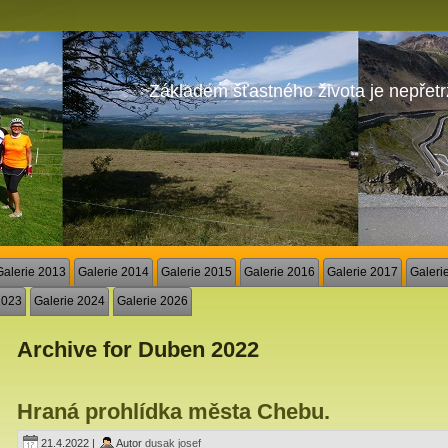
Základem šťastného života je nepřetr
Galerie 2013
Galerie 2014
Galerie 2015
Galerie 2016
Galerie 2017
Galeri
2023
Galerie 2024
Galerie 2026
Archive for Duben 2022
Hraná prohlídka města Chebu.
21.4.2022 |
Autor
dusak josef