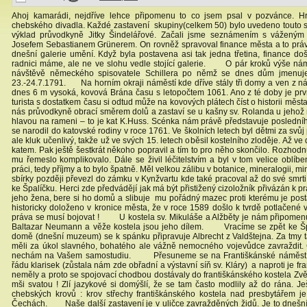
Ahoj kamarádi, nejdříve lehce připomenu to co jsem psal v pozvánce. Hr
chebského divadla. Každé zastavení skupiny(celkem 50) bylo uvedeno touto 
výklad průvodkyně Jitky Šindelářové. Začali jsme seznámením s váženým
Josefem Sebastianem Grünerem. On rovněž spravoval finance města a to práv
dnešní galerie umění. Když byla postavena asi tak jedna třetina, finance doš
radnici máme, ale ne ve slohu vedle stojící galerie. O pár kroků výše ná
návštěvě německého spisovatele Schillera po němž se dnes dům jmenuje
23.-24.7.1791. Na horním okraji náměstí kde dříve stály tři domy a ven z n
dnes 6 m vysoká, kovová Brána času s letopočtem 1061. Ano z té doby je p
turista s dostatkem času si odtud může na kovových plátech číst o historii měs
nás průvodkyně obrací směrem dolů a zastaví se u kašny sv. Rolanda u jehož 
hlavou na rameni – to je kat K.Huss. Scénka nám právě představuje poslední
se narodil do katovské rodiny v roce 1761. Ve školních letech byl dětmi za svů
ale kluk učenlivý, takže už ve svých 15. letech oběsil kostelního zloděje. Až 
katem. Pak ještě šestkrát někoho popravil a tím to pro něho skončilo. Rozhodnut
mu řemeslo komplikovalo. Dále se živil léčitelstvím a byl v tom velice oblíbe
práci, tedy příjmy a to bylo špatně. Měl velkou zálibu v botanice, mineralogii, 
sbírky později převezl do zámku v Kynžvartu kde také pracoval až do své s
ke Špalíčku. Herci zde předvádějí jak má být přistižený cizoložník přivázán k 
jeho žena, bere si ho domů a slibuje mu pořádný mazec proti kterému je pos
historicky doloženo v kronice města, že v roce 1589 došlo k tvrdě potlačené 
práva se musí bojovat ! U kostela sv. Mikuláše a Alžběty je nám připomenut j
Baltazar Neumann a věže kostela jsou jeho dílem. Vracíme se zpět ke Špal
domě (dnešní muzeum) se k spánku připravuje Albrecht z Valdštejna. Za tmy t
měli za úkol slavného, bohatého ale vážně nemocného vojevůdce zavraždit. Č
nechám na Vašem samostudiu. Přesuneme se na Františkánské náměstí. Zd
řádu klarisek (zůstala nám zde obřadní a výstavní síň sv. Kláry) a naproti je fra
neměly a proto se spojovací chodbou dostávaly do františkánského kostela Z
mši svatou ! Zlí jazykové si domýšlí, že se tam často modlily až do rána. 
chebských krovů : krov střechy františkánského kostela nad presbytářem je
Čechách. Naše další zastavení je v uličce zavražděných židů. Je to dnešní 