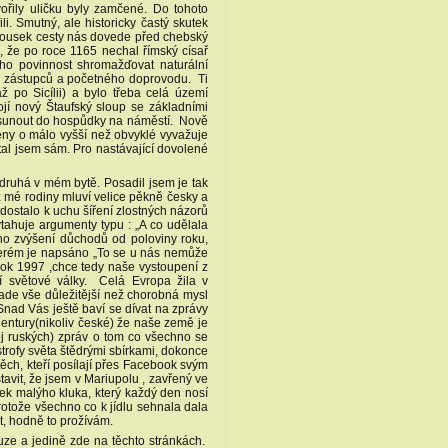
řily uličku byly zamčené. Do tohoto
i. Smutný, ale historicky častý skutek
kousek cesty nás dovede před chebský
í, že po roce 1165 nechal římský císař
ího povinnost shromažďovat naturální
ho zástupců a početného doprovodu. Ti
až po Sicílii) a bylo třeba celá území
jí nový Štaufský sloup se základními
esunout do hospůdky na náměstí. Nově
eny o málo vyšší než obvyklé vyvažuje
Zůstal jsem sám. Pro nastávající dovolené
druhá v mém bytě. Posadil jsem je tak
 z mé rodiny mluví velice pěkně česky a
edostalo k uchu šíření zlostných názorů
vytahuje argumenty typu : „A co udělala
ího zvýšení důchodů od poloviny roku,
kterém je napsáno „To se u nás nemůže
d rok 1997 ,chce tedy naše vystoupení z
ní světové války. Celá Evropa žila v
nade vše důležitější než chorobná mysl
Snad Vás ještě baví se dívat na zprávy
gentury(nikoliv české) že naše země je
j ruských) zpráv o tom co všechno se
strofy světa štědrými sbírkami, dokonce
ěch, kteří posílají přes Facebook svým
tavit, že jsem v Mariupolu , zavřený ve
mek malýho kluka, který každý den nosí
otože všechno co k jídlu sehnala dala
, hodně to prožívám.
uze a jedině zde na těchto stránkách.