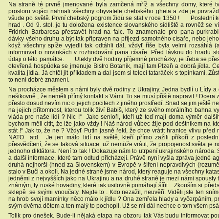
Na straně té prvně jmenované byla zamčená mříž a všechny domy, které tvo
prostoru vojáci nahnali všechny obyvatele chebského gheta a zde je povraždil
všude po světě. První chebský pogrom židů se stal v roce 1350 ! Poslední 
hrad . Od 9. stol. je tu doložena existence slovanského sídliště a rovněž se v
Fridrich Barbarosa přestavět hrad na falc. To znamenalo pro pana purkrab
dávky všeho druhu a být tak připraven na příjezd samotného císaře, nebo je
když všechny spíže vyjedli tak odtáhli dál, vždyť říše byla velmi rozsáhlá (
informovat o novinkách v rozhodování pana císaře. Před lávkou do hradu sto
údaji o této památce. Utekly dvě hodiny příjemné procházky, je třeba se př
otevřená hospůdka se jmenuje Bistro Botanik, mají tam Plzeň a dobrá jídla. C
kvalita jídla. Já chtěl jít příkladem a dal jsem si telecí tataráček s topinkami. 
to není dobré znamení.
Na procházce městem s námi byly dvě rodiny z Ukrajiny. Jedna bydlí u Lídy a 
nešikovně , že neměli přímý kontakt s Vámi. To se musí příště napravit ! Dcera
přesto dosud nevím nic o jejich pocitech z jiného prostředí. Snad se jim ještě n
na jejich přítomnost, kterou tolik živí Babiš, který ze svého morálního bahna 
vláda pro naše lidi ? Nic !“ Jako senioři, kteří už teď mají doma výměr dalš
bychom měli cítit, že lže jako vždy ! Náš národ vůbec žije pod deštníkem na 
stát !“ Jak to, že ne ? Vždyť Putin jasně řekl, že chce vrátit hranice vlivu pře
NATO atd. Je jen málo lidí na světě, kteří přímo zažili příkoří z posled
přesvědčení, že se taková situace už nemůže vrátit, že propojenost světa je 
jednoho diktátora. Není to tak ! Dokazuje nám to utrpení ukrajinského národa. 
a další informace, které tam odtud přicházejí. Právě nyní vyšla zpráva jedné a
druhá nejhorší (hned za Slovenskem) v Evropě v šíření nepravdivých (rozumě
stalo v Buči a okolí. Na jedné straně jsme národ, který reaguje na všechny kata
jedněmi z nejvyšších jako na Ukrajinu a na druhé straně je mezi námi spousty t
známým, ty ruské hovadiny, které tak usilovně pomáhají šířit. Zkouším si předs
sklepě se svými vnoučaty. Nejde to . Kdo nezažil, neuvěří. Viděli jste ten sní
na hrob svojí maminky něco málo k jídlu ? Ona zemřela hlady a vyčerpáním, pr
svým dvěma dětem a ten malý to pochopil. Už se mi dál nechce o tom všem psát
Tolik pro dnešek. Bude-li nějaká etapa na obzoru tak Vás budu informovat po