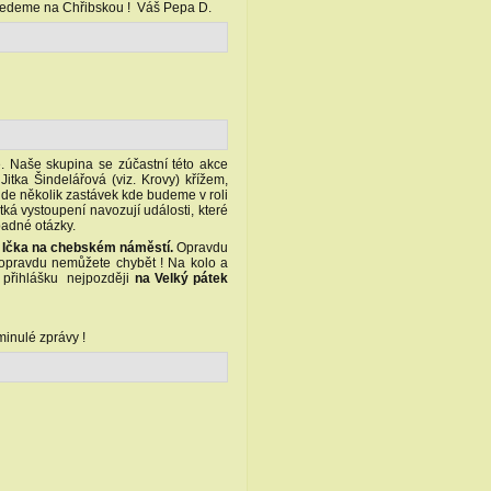
ů jedeme na Chřibskou ! Váš Pepa D.
e. Naše skupina se zúčastní této akce
tka Šindelářová (viz. Krovy) křížem,
ude několik zastávek kde budeme v roli
á vystoupení navozují události, které
padné otázky.
od Ička na chebském náměstí.
Opravdu
y opravdu nemůžete chybět ! Na kolo a
i přihlášku nejpozději
na Velký pátek
minulé zprávy !