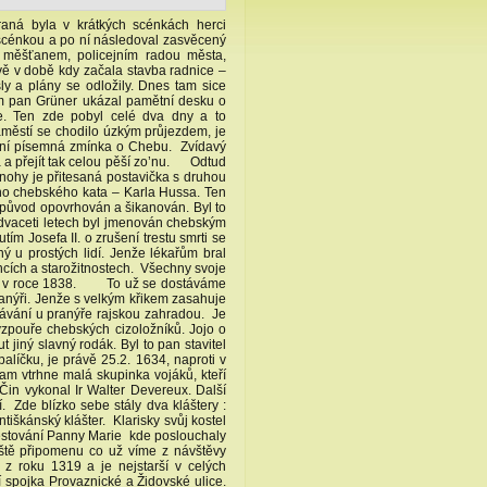
aná byla v krátkých scénkách herci
scénkou a po ní následoval zasvěcený
 měšťanem, policejním radou města,
ě v době kdy začala stavba radnice –
ly a plány se odložily. Dnes tam sice
m pan Grüner ukázal pamětní desku o
. Ten zde pobyl celé dva dny a to
áměstí se chodilo úzkým průjezdem, je
rvní písemná zmínka o Chebu. Zvídavý
ta a přejít tak celou pěší zo’nu. Odtud
nohy je přitesaná postavička s druhou
ho chebského kata – Karla Hussa. Ten
j původ opovrhován a šikanován. Byl to
ve dvaceti letech byl jmenován chebským
ím Josefa II. o zrušení trestu smrti se
ný u prostých lidí. Jenže lékařům bral
mincích a starožitnostech. Všechny svoje
mrti v roce 1838. To už se dostáváme
pranýři. Jenže s velkým křikem zasahuje
távání u pranýře rajskou zahradou. Je
vzpouře chebských cizoložníků. Jojo o
iný slavný rodák. Byl to pan stavitel
íčku, je právě 25.2. 1634, naproti v
am vtrhne malá skupinka vojáků, kteří
in vykonal Ir Walter Devereux. Další
e blízko sebe stály dva kláštery :
ntiškánský klášter. Klarisky svůj kostel
věstování Panny Marie kde poslouchaly
Ještě připomenu co už víme z návštěvy
 z roku 1319 a je nejstarší v celých
spojka Provaznické a Židovské ulice.