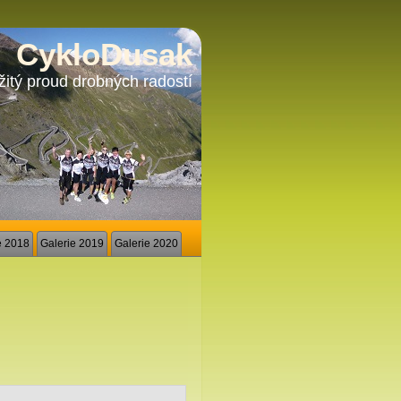
CykloDusak
žitý proud drobných radostí
e 2018
Galerie 2019
Galerie 2020